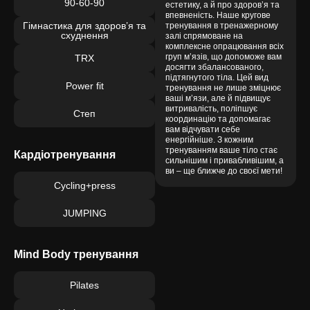
90-60-90
естетику, а й про здоров’я та
впевненість. Наше кругове
Гімнастика для здоров’я та
тренування в тренажерному
схуднення
залі спрямоване на
комплексне опрацювання всіх
груп м’язів, що допоможе вам
TRX
досягти збалансованого,
підтягнутого тіла. Цей вид
Power fit
тренування не лише зміцнює
ваші м’язи, але й підвищує
витривалість, поліпшує
Степ
координацію та допомагає
вам відчувати себе
енергійніше. З кожним
тренуванням ваше тіло стає
Кардіотренування
сильнішим і привабливішим, а
ви – ще ближче до своєї мети!
Cycling+press
JUMPING
Mind Body тренування
Pilates