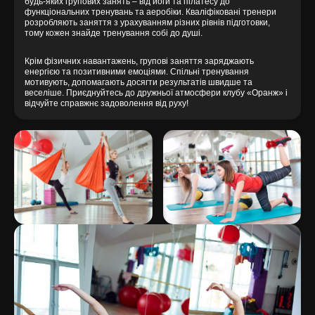
будь-яких групових занять – від йоги та пілатесу до
функціональних тренувань та аеробіки. Кваліфіковані тренери
розробляють заняття з урахуванням різних рівнів підготовки,
тому кожен знайде тренування собі до душі.
Крім фізичних навантажень, групові заняття заряджають
енергією та позитивними емоціями. Спільні тренування
мотивують, допомагають досягти результатів швидше та
веселіше. Приєднуйтесь до дружньої атмосфери клубу «Оранж» і
відчуйте справжнє задоволення від руху!