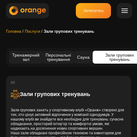
Записатись
Головна
/
Послуги
/
Зали групових тренувань
Тренажерний
Персональні
Зали групових
Сауна
зал
тренування
тренувань
04
Зали групових тренувань
Зали групових занять у спортивному клубі «Оранж» створені для
тих, хто цінує активний відпочинок у компанії однодумців. У
нашому клубі ви знайдете все необхідне для тренувань: сучасне
обладнання, просторий інтер’єр та комфортні умови, які
надихають на досягнення нових спортивних вершин.
Наші зали обладнані професійною технікою та інвентарем для