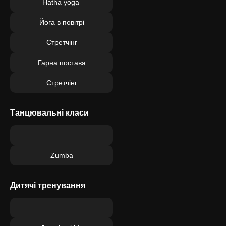
Hatha yoga
Йога в повітрі
Стретчінг
Гарна постава
Стретчінг
Танцювальні класи
Zumba
Дитячі тренування